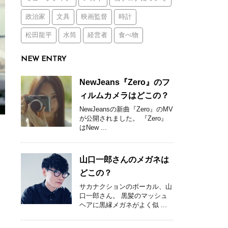
政治家
文具
映画監督
時計
松田龍平
水筒
経営者
食べ物
NEW ENTRY
NewJeans『Zero』のフ
ィルムカメラはどこの？
NewJeansの新曲『Zero』のMV
が公開されました。 『Zero』
はNew ...
山口一郎さんのメガネは
どこの？
サカナクションのボーカル、山
口一郎さん。 黒髪のマッシュ
ヘアに黒縁メガネがよく似 ...