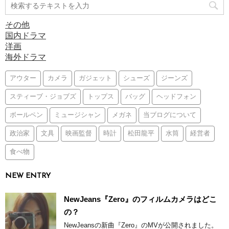
その他
国内ドラマ
洋画
海外ドラマ
アウター
カメラ
ガジェット
シューズ
ジーンズ
スティーブ・ジョブズ
トップス
バッグ
ヘッドフォン
ボールペン
ミュージシャン
メガネ
当ブログについて
政治家
文具
映画監督
時計
松田龍平
水筒
経営者
食べ物
NEW ENTRY
NewJeans『Zero』のフィルムカメラはどこ
の？
NewJeansの新曲『Zero』のMVが公開されました。